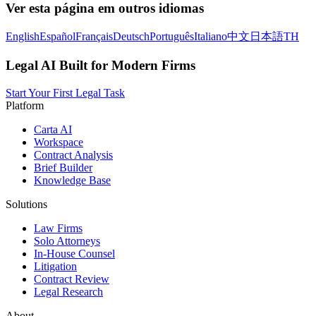
Ver esta página em outros idiomas
English
Español
Français
Deutsch
Português
Italiano
中文
日本語
TH
Legal AI Built for Modern Firms
Start Your First Legal Task
Platform
Carta AI
Workspace
Contract Analysis
Brief Builder
Knowledge Base
Solutions
Law Firms
Solo Attorneys
In-House Counsel
Litigation
Contract Review
Legal Research
About