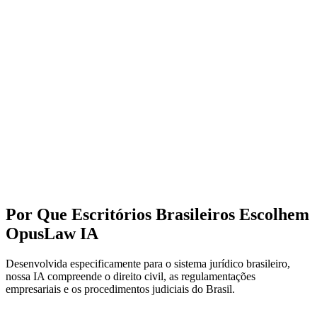
Conformidade OAB
Complete tasks in minutes, not hours
Suporte Completo em Português
Enterprise-grade security and privacy
Assistente Jurídico IA 24/7
Built by legal professionals for legal professionals
Por Que Escritórios Brasileiros Escolhem
OpusLaw IA
Desenvolvida especificamente para o sistema jurídico brasileiro,
nossa IA compreende o direito civil, as regulamentações
empresariais e os procedimentos judiciais do Brasil.